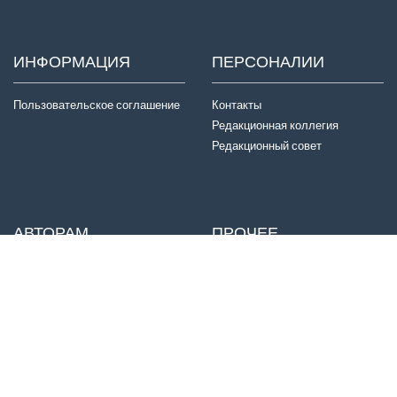
ИНФОРМАЦИЯ
ПЕРСОНАЛИИ
Пользовательское соглашение
Контакты
Редакционная коллегия
Редакционный совет
АВТОРАМ
ПРОЧЕЕ
Отправка статей
Издатель
Правила для авторов
Договор оферты
Авторские права
История журнала
Критерии авторства
Конфиденциальность
Приватность