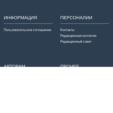
ИНФОРМАЦИЯ
ПЕРСОНАЛИИ
Пользовательское соглашение
Контакты
Редакционная коллегия
Редакционный совет
АВТОРАМ
ПРОЧЕЕ
Отправка статей
Издатель
Правила для авторов
Договор оферты
Авторские права
История журнала
Критерии авторства
Конфиденциальность
Приватность