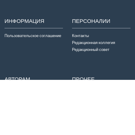
ИНФОРМАЦИЯ
ПЕРСОНАЛИИ
Пользовательское соглашение
Контакты
Редакционная коллегия
Редакционный совет
АВТОРАМ
ПРОЧЕЕ
Отправка статей
Издатель
Правила для авторов
Договор оферты
Авторские права
История журнала
Критерии авторства
Конфиденциальность
Приватность