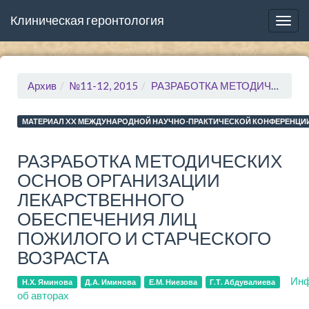
Клиническая геронтология
Togg
navig
Архив
№11-12, 2015
РАЗРАБОТКА МЕТОДИЧЕСКИХ ОСНОВ ОРГАНИЗАЦИИ ЛЕКАРСТВЕННОГО ОБЕСПЕЧЕНИЯ ЛИЦ ПОЖИЛОГО И СТАРЧЕСКОГО ВОЗРАСТА
МАТЕРИАЛ XX МЕЖДУНАРОДНОЙ НАУЧНО-ПРАКТИЧЕСКОЙ КОНФЕРЕНЦИИ
РАЗРАБОТКА МЕТОДИЧЕСКИХ
ОСНОВ ОРГАНИЗАЦИИ
ЛЕКАРСТВЕННОГО
ОБЕСПЕЧЕНИЯ ЛИЦ
ПОЖИЛОГО И СТАРЧЕСКОГО
ВОЗРАСТА
Инф
Н.Х. Яминова
Д.А. Иминова
Е.М. Ниезова
Г.Т. Абдувалиева
об авторах