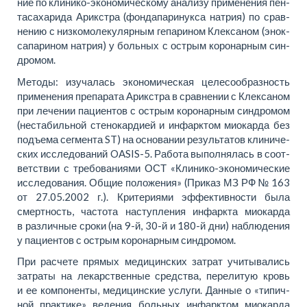
ние по кли­ни­ко-эко­но­ми­че­ско­му ана­лизу при­мене­ния пен­
та­са­ха­ри­да Арикс­тра (фон­да­па­ри­нук­са на­трия) по срав­
не­нию с низ­ко­мо­ле­ку­ляр­ным ге­па­ри­ном Клек­са­ном (энок­
са­па­ри­ном на­трия) у боль­ных с острым ко­ро­нар­ным син­
дро­мом.
Ме­то­ды: изу­ча­лась эко­но­ми­че­ская це­ле­со­об­раз­ность
при­мене­ния пре­па­рата Арикс­тра в срав­не­нии с Клек­са­ном
при ле­че­нии па­ци­ен­тов с острым ко­ро­нар­ным син­дро­мом
(не­ста­биль­ной сте­но­кар­ди­ей и ин­фарк­том мио­кар­да без
подъ­ема сег­мен­та ST) на осно­ва­нии ре­зульта­тов кли­ни­че­
ских ис­сле­до­ва­ний OASIS-5. Ра­бо­та вы­пол­ня­лась в со­от­
вет­ствии с тре­бо­ва­ни­я­ми ОСТ «Кли­ни­ко-эко­но­ми­че­ские
ис­сле­до­ва­ния. Об­щие по­ло­же­ния» (При­каз МЗ РФ № 163
от 27.05.2002 г.
). Кри­те­ри­я­ми эф­фек­тив­но­сти бы­ла
смерт­ность, ча­сто­та на­ступ­ле­ния ин­фарк­та мио­кар­да
в раз­лич­ные сро­ки (на 9-й, 30-й и 180-й дни) на­блю­де­ния
у па­ци­ен­тов с острым ко­ро­нар­ным син­дро­мом.
При рас­че­те пря­мых ме­ди­цинских за­трат учи­ты­ва­лись
за­тра­ты на ле­кар­ствен­ные сред­ства, пере­литую кровь
и ее компо­нен­ты, ме­ди­цинские услу­ги. Дан­ные о «ти­пич­
ной прак­ти­ке» ве­де­ния боль­ных ин­фарк­том мио­кар­да