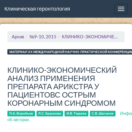
Клиническая геронтология
Togg
navig
Архив
№9-10, 2015
КЛИНИКО-ЭКОНОМИЧЕСКИЙ АНАЛИЗ ПРИМЕНЕНИЯ ПРЕПАРАТА АРИКСТРА У ПАЦИЕНТОВС ОСТРЫМ КОРОНАРНЫМ СИНДРОМОМ
МАТЕРИАЛ XX МЕЖДУНАРОДНОЙ НАУЧНО-ПРАКТИЧЕСКОЙ КОНФЕРЕНЦИИ
КЛИНИКО-ЭКОНОМИЧЕСКИЙ
АНАЛИЗ ПРИМЕНЕНИЯ
ПРЕПАРАТА АРИКСТРА У
ПАЦИЕНТОВС ОСТРЫМ
КОРОНАРНЫМ СИНДРОМОМ
Инфо
П.А. Воробьев
Л.С. Краснова
И.В. Тюрина
С.В. Шиганов
об авторах