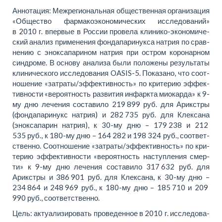
Ан­но­та­ция: Меж­реги­о­наль­ная об­ще­ствен­ная ор­га­ни­за­ция
«Об­ще­ство фар­ма­ко­эко­но­ми­че­ских ис­сле­до­ва­ний»
в 2010 г. впер­вые в Рос­сии про­ве­ла кли­ни­ко-эко­но­ми­че­
ский ана­лиз при­мене­ния фон­да­па­ри­нук­са на­трия по срав­
не­нию с энок­са­па­ри­ном на­трия при остром ко­ро­нар­ном
син­дро­ме. В осно­ву ана­лиза бы­ли по­ло­же­ны ре­зульта­ты
кли­ни­че­ско­го ис­сле­до­ва­ния OASIS-5. По­ка­за­но, что со­от­
но­ше­ние «за­тра­ты/эф­фек­тив­ность» по кри­те­рию эф­фек­
тив­но­сти «ве­ро­ят­ность раз­ви­тия ин­фарк­та мио­кар­да» к 9-
му дню ле­че­ния со­ста­ви­ло 219 899 руб. для Арикс­тры
(фон­да­па­ри­нукс на­трия) и 282 735 руб. для Клек­са­на
(энок­са­па­рин на­трия), к 30-му дню – 179 238 и 212
535 руб., к 180-му дню – 164 282 и 198 324 руб., со­от­вет­
ствен­но. Со­от­но­ше­ние «за­тра­ты/эф­фек­тив­ность» по кри­
те­рию эф­фек­тив­но­сти «ве­ро­ят­ность на­ступ­ле­ния смер­
ти» к 9-му дню ле­че­ния со­ста­ви­ло 317 632 руб. для
Арикс­тры и 386 901 руб. для Клек­са­на, к 30-му дню –
234 864 и 248 969 руб., к 180-му дню – 185 710 и 209
990 руб., со­от­вет­ствен­но.
Цель: ак­ту­а­ли­зи­ро­вать про­ве­ден­ное в 2010 г. ис­сле­до­ва­