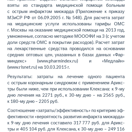
взя­ты из стан­дар­та ме­ди­цинской по­мо­щи боль­ным
с острым ин­фарк­том мио­кар­да (При­ло­же­ние к при­ка­зу
МЗиСР РФ
от 06.09.2005 г.
№ 548). Для рас­че­та за­трат
на ме­ди­цинские услу­ги ис­поль­зо­ва­ны та­ри­фы ОМС
г. Моск­вы на ока­за­ние ме­ди­цинской по­мо­щи на 2013 год,
умно­жен­ные, со­глас­но ме­то­ди­ке МОООФИ на 3 (с уче­том
до­ли средств ОМС в по­кры­тии рас­хо­дов). Рас­чет за­трат
на ле­кар­ствен­ные сред­ства про­во­дил­ся на осно­ва­нии
сред­них опто­вых цен, ука­зан­ных в ба­зах дан­ных «Фар­
мин­декс» (www.pharmindex.ru) и «Медлайн»
(www.rlsnet.ru)
на 10.03.2015 г.
Ре­зульта­ты: за­тра­ты на ле­че­ние од­но­го па­ци­ен­та
с острым ко­ро­нар­ным син­дро­мом с при­мене­ни­ем Арикс­
тры бы­ли ни­же, чем при ис­поль­зо­ва­нии Клек­са­на: к 9-му
дню ле­че­ния на 2271 руб., к 30-му дню – на 2565 руб.,
к 180-му дню – 2205 руб.
Со­от­но­ше­ние «за­тра­ты/эф­фек­тив­ность» по кри­те­рию эф­
фек­тив­но­сти «ве­ро­ят­ность раз­ви­тия ин­фарк­та мио­кар­да»
к 9-му дню ле­че­ния со­ста­ви­ло 317 777 руб. для Арикс­
тры и 405 104 руб. для Клек­са­на, к 30-му дню – 249 116