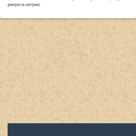
ри­нук­са на­трия.