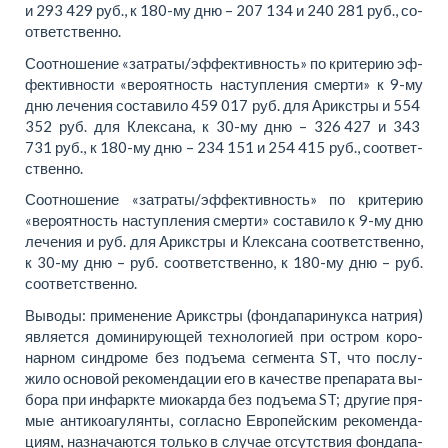
и 293 429 руб., к 180-му дню – 207 134 и 240 281 руб., со­
от­вет­ствен­но.
Со­от­но­ше­ние «за­тра­ты/эф­фек­тив­ность» по кри­те­рию эф­
фек­тив­но­сти «ве­ро­ят­ность на­ступ­ле­ния смер­ти» к 9-му
дню ле­че­ния со­ста­ви­ло 459 017 руб. для Арикс­тры и 554
352 руб. для Клек­са­на, к 30-му дню – 326 427 и 343
731 руб., к 180-му дню – 234 151 и 254 415 руб., со­от­вет­
ствен­но.
Со­от­но­ше­ние «за­тра­ты/эф­фек­тив­ность» по кри­те­рию
«ве­ро­ят­ность на­ступ­ле­ния смер­ти» со­ста­ви­ло к 9-му дню
ле­че­ния и руб. для Арикс­тры и Клек­са­на со­от­вет­ствен­но,
к 30-му дню – руб. со­от­вет­ствен­но, к 180-му дню – руб.
со­от­вет­ствен­но.
Вы­во­ды: при­мене­ние Арикс­тры (фон­да­па­ри­нук­са на­трия)
яв­ляет­ся до­ми­ни­ру­ю­щей тех­но­ло­ги­ей при остром ко­ро­
нар­ном син­дро­ме без подъ­ема сег­мен­та ST, что по­слу­
жило осно­вой ре­ко­мен­да­ции его в ка­че­стве пре­па­рата вы­
бо­ра при ин­фарк­те мио­кар­да без подъ­ема ST; дру­гие пря­
мые ан­ти­коа­гу­лян­ты, со­глас­но Ев­ро­пей­ским ре­ко­мен­да­
ци­ям, на­зна­ча­ют­ся толь­ко в слу­чае от­сут­ствия фон­да­па­