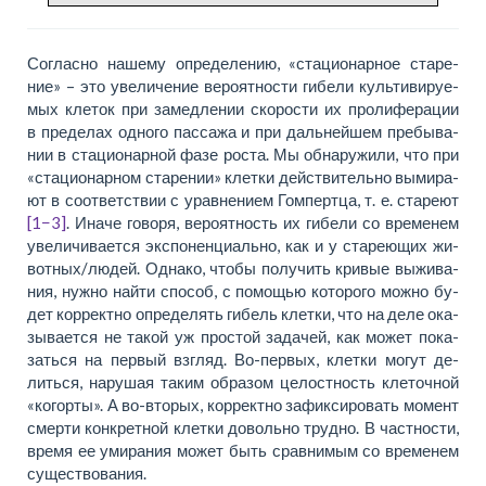
Согласно на­ше­му опре­де­ле­нию, «ста­ци­о­нар­ное ста­ре­
ние» – это уве­ли­че­ние ве­ро­ят­но­сти ги­бе­ли культи­ви­ру­е­
мых кле­ток при за­медле­нии ско­ро­сти их про­ли­фе­ра­ции
в пре­де­лах од­но­го пас­са­жа и при даль­ней­шем пре­бы­ва­
нии в ста­ци­о­нар­ной фа­зе ро­ста. Мы об­на­ру­жи­ли, что при
«ста­ци­о­нар­ном ста­ре­нии» клет­ки дей­стви­тель­но вы­ми­ра­
ют в со­от­вет­ствии с урав­не­ни­ем Гом­перт­ца,
т. е.
ста­ре­ют
[1−3]
. Ина­че го­во­ря, ве­ро­ят­ность их ги­бе­ли со вре­ме­нем
уве­ли­чи­ва­ет­ся экс­по­нен­ци­аль­но, как и у ста­ре­ю­щих жи­
вот­ных/лю­дей. Од­на­ко, что­бы по­лу­чить кри­вые вы­жи­ва­
ния, нуж­но найти способ, с по­мо­щью ко­то­ро­го мож­но бу­
дет кор­рект­но опре­де­лять ги­бель клет­ки, что на де­ле ока­
зы­ва­ет­ся не та­кой уж про­стой за­да­чей, как мо­жет по­ка­
зать­ся на пер­вый вз­гляд. Во-пер­вых, клет­ки мо­гут де­
лить­ся, на­ру­шая та­ким об­разом це­лостность кле­точ­ной
«ко­гор­ты». А во-вто­рых, кор­рект­но за­фик­си­ро­вать мо­мент
смер­ти кон­крет­ной клет­ки до­воль­но труд­но. В частно­сти,
вре­мя ее уми­ра­ния мо­жет быть срав­ни­мым со вре­ме­нем
су­ще­ство­ва­ния.