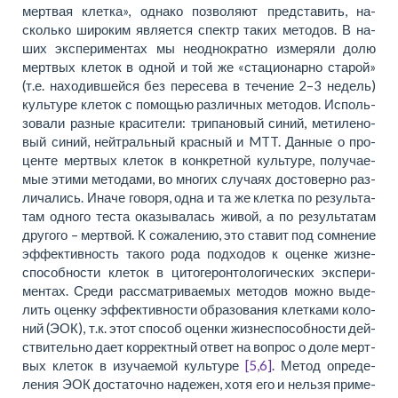
мерт­вая клет­ка», од­на­ко поз­во­ля­ют пред­ста­вить, на­
сколь­ко ши­ро­ким яв­ляет­ся спектр та­ких ме­то­дов. В на­
ших экс­пе­ри­мен­тах мы неод­но­крат­но из­ме­ря­ли до­лю
мерт­вых кле­ток в од­ной и той же «ста­ци­о­нар­но ста­рой»
(т.е. на­хо­див­шей­ся без пере­се­ва в тече­ние 2–3 не­дель)
культу­ре кле­ток с по­мо­щью раз­лич­ных ме­то­дов. Исполь­
зо­ва­ли разные кра­си­те­ли: три­па­но­вый си­ний, ме­ти­ле­но­
вый си­ний, ней­траль­ный крас­ный и MTT. Дан­ные о про­
цен­те мерт­вых кле­ток в кон­крет­ной культу­ре, по­лу­ча­е­
мые эти­ми ме­то­да­ми, во мно­гих слу­ча­ях до­сто­вер­но раз­
ли­ча­лись. Ина­че го­во­ря, од­на и та же клет­ка по ре­зульта­
там од­но­го те­ста ока­зы­ва­лась жи­вой, а по ре­зульта­там
дру­го­го – мерт­вой. К со­жа­ле­нию, это ста­вит под со­мне­ние
эф­фек­тив­ность та­ко­го ро­да под­хо­дов к оцен­ке жиз­не­
способ­но­сти кле­ток в ци­то­ге­ронто­ло­ги­че­ских экс­пе­ри­
мен­тах. Сре­ди рассмат­ри­ва­е­мых ме­то­дов мож­но вы­де­
лить оцен­ку эф­фек­тив­но­сти об­разо­ва­ния клет­ка­ми ко­ло­
ний (ЭОК), т.к. этот способ оцен­ки жиз­не­способ­но­сти дей­
стви­тель­но да­ет кор­рект­ный от­вет на во­прос о до­ле мерт­
вых кле­ток в изу­ча­е­мой культу­ре
[5,6]
. Ме­тод опреде­
ления ЭОК до­ста­точ­но на­де­жен, хо­тя его и не­льзя при­ме­