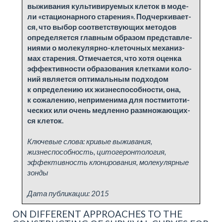
вы­жи­ва­ния культи­ви­ру­е­мых кле­ток в мо­де­
ли «ста­ци­о­нар­но­го ста­ре­ния». Под­чер­ки­ва­ет­
ся, что вы­бор со­от­вет­ству­ю­щих ме­то­дов
опре­де­ля­ет­ся глав­ным об­разом пред­став­ле­
ни­я­ми о мо­ле­ку­ляр­но-кле­точ­ных ме­ха­низ­
мах ста­ре­ния. От­ме­ча­ет­ся, что хо­тя оцен­ка
эф­фек­тив­но­сти об­разо­ва­ния клет­ка­ми ко­ло­
ний яв­ляет­ся оп­ти­маль­ным под­хо­дом
к опре­де­ле­нию их жиз­не­способ­но­сти, она,
к со­жа­ле­нию, неприме­нима для пост­мито­ти­
че­ских или очень медлен­но раз­мно­жа­ю­щих­
ся кле­ток.
Ключевые слова:
кривые выживания,
жизнеспособность, цитогеронтология,
эффективность клонирования, молекулярные
зонды
Дата публикации:
2015
ON DIFFERENT APPROACHES TO THE