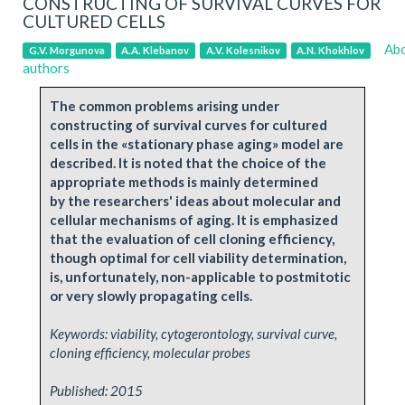
CONSTRUCTING OF SURVIVAL CURVES FOR
CULTURED CELLS
Ab
G.V. Morgunova
A.A. Klebanov
A.V. Kolesnikov
A.N. Khokhlov
authors
The common problems arising under
constructing of survival curves for cultured
cells in the «stationary phase aging» model are
described. It is noted that the choice of the
appropriate methods is mainly determined
by the researchers' ideas about molecular and
cellular mechanisms of aging. It is emphasized
that the evaluation of cell cloning efficiency,
though optimal for cell viability determination,
is, unfortunately, non-applicable to postmitotic
or very slowly propagating cells.
Keywords: viability, cytogerontology, survival curve,
cloning efficiency, molecular probes
Published:
2015