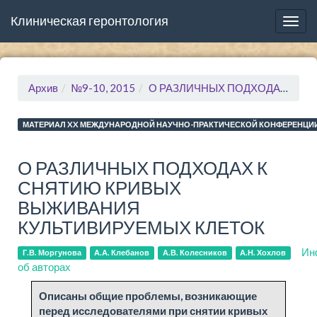
Клиническая геронтология
Togg
navig
Архив
№9-10, 2015
О РАЗЛИЧНЫХ ПОДХОДАХ К СНЯТИЮ КРИВЫХ ВЫЖИВАНИЯ КУЛЬТИВИРУЕМЫХ КЛЕТОК
МАТЕРИАЛ XX МЕЖДУНАРОДНОЙ НАУЧНО-ПРАКТИЧЕСКОЙ КОНФЕРЕНЦИИ
О РАЗЛИЧНЫХ ПОДХОДАХ К
СНЯТИЮ КРИВЫХ
ВЫЖИВАНИЯ
КУЛЬТИВИРУЕМЫХ КЛЕТОК
Ин
Г.В. Моргунова
А.А. Клебанов
А.В. Колесников
А.Н. Хохлов
об авторах
Опи­са­ны об­щие пробле­мы, воз­ни­каю­щие
перед ис­сле­до­ва­те­ля­ми при сня­тии кри­вых