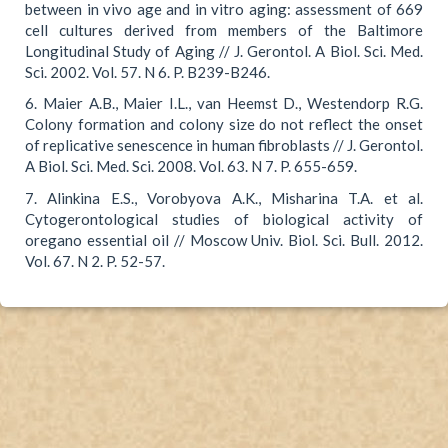
between in vivo age and in vitro aging: assessment of 669
cell cultures derived from members of the Baltimore
Longitudinal Study of Aging // J. Gerontol. A Biol. Sci. Med.
Sci. 2002. Vol. 57. N 6. P. B239-B246.
6. Maier A.B., Maier I.L., van Heemst D., Westendorp R.G.
Colony formation and colony size do not reflect the onset
of replicative senescence in human fibroblasts // J. Gerontol.
A Biol. Sci. Med. Sci. 2008. Vol. 63. N 7. P. 655-659.
7. Alinkina E.S., Vorobyova A.K., Misharina T.A. et al.
Cytogerontological studies of biological activity of
oregano essential oil // Moscow Univ. Biol. Sci. Bull. 2012.
Vol. 67. N 2. P. 52-57.