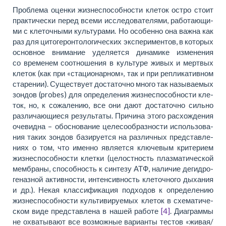
Пробле­ма оцен­ки жиз­не­способ­но­сти кле­ток остро сто­ит
прак­ти­че­ски перед все­ми ис­сле­до­ва­те­ля­ми, ра­бо­та­ю­щи­
ми с кле­точ­ны­ми культу­ра­ми. Но осо­бен­но она важ­на как
раз для ци­то­ге­ронто­ло­ги­че­ских экс­пе­ри­мен­тов, в ко­то­рых
основ­ное вни­ма­ние уде­ля­ет­ся ди­на­ми­ке из­ме­не­ния
со вре­ме­нем со­от­но­ше­ния в культу­ре жи­вых и мерт­вых
кле­ток (как при «ста­ци­о­нар­ном», так и при ре­пли­ка­тив­ном
ста­ре­нии). Су­ще­ству­ет до­ста­точ­но много так на­зы­ва­е­мых
зон­дов (probes) для опреде­ления жиз­не­способ­но­сти кле­
ток, но, к со­жа­ле­нию, все они да­ют до­ста­точ­но силь­но
раз­ли­ча­ю­щи­е­ся ре­зульта­ты. При­чи­на это­го рас­хо­жде­ния
оче­вид­на – об­ос­но­ва­ние це­ле­со­об­раз­но­сти ис­поль­зо­ва­
ния та­ких зон­дов ба­зи­ру­ет­ся на раз­лич­ных пред­став­ле­
ни­ях о том, что имен­но яв­ляет­ся клю­че­вым кри­те­ри­ем
жиз­не­способ­но­сти клет­ки (це­лостность плаз­ма­ти­че­ской
мем­бра­ны, способ­ность к син­те­зу АТФ, на­личие де­гид­ро­
ге­на­зной ак­тив­но­сти, ин­тен­сив­ность кле­точно­го ды­ха­ния
и др.). Не­кая клас­си­фи­ка­ция под­хо­дов к опре­де­ле­нию
жиз­не­способ­но­сти культи­ви­ру­е­мых кле­ток в схе­ма­ти­че­
ском ви­де пред­став­ле­на в на­шей ра­бо­те
[4]
. Диа­грам­мы
не охва­ты­ва­ют все воз­мож­ные ва­ри­ан­ты те­стов «жи­вая/