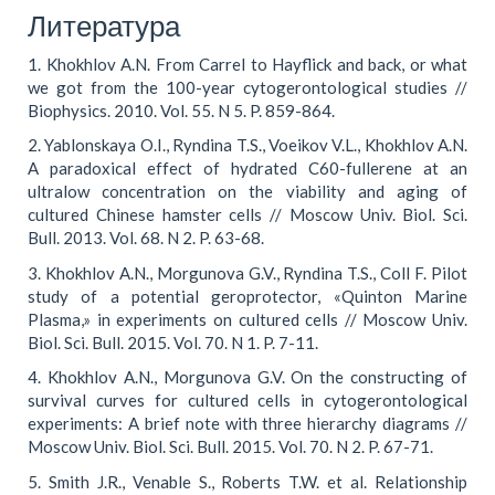
Литература
1. Khokhlov A.N. From Carrel to Hayflick and back, or what
we got from the 100-year cytogerontological studies //
Biophysics. 2010. Vol. 55. N 5. P. 859-864.
2. Yablonskaya O.I., Ryndina T.S., Voeikov V.L., Khokhlov A.N.
A paradoxical effect of hydrated C60-fullerene at an
ultralow concentration on the viability and aging of
cultured Chinese hamster cells // Moscow Univ. Biol. Sci.
Bull. 2013. Vol. 68. N 2. P. 63-68.
3. Khokhlov A.N., Morgunova G.V., Ryndina T.S., Coll F. Pilot
study of a potential geroprotector, «Quinton Marine
Plasma,» in experiments on cultured cells // Moscow Univ.
Biol. Sci. Bull. 2015. Vol. 70. N 1. P. 7-11.
4. Khokhlov A.N., Morgunova G.V. On the constructing of
survival curves for cultured cells in cytogerontological
experiments: A brief note with three hierarchy diagrams //
Moscow Univ. Biol. Sci. Bull. 2015. Vol. 70. N 2. P. 67-71.
5. Smith J.R., Venable S., Roberts T.W. et al. Relationship