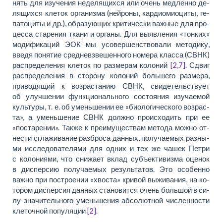
нять для изу­че­ния не­де­ля­щих­ся или очень медлен­но де­
ля­щих­ся кле­ток ор­га­низ­ма (ней­ро­ны, кар­дио­мио­ци­ты, ге­
па­то­ци­ты и др.), об­ра­зу­ю­щих кри­ти­че­ски важ­ные для про­
цес­са ста­ре­ния тка­ни и ор­га­ны. Для вы­яв­ле­ния «тон­ких»
мо­ди­фи­ка­ций ЭОК мы усо­вер­шен­ство­ва­ли ме­то­ди­ку,
вве­дя по­ня­тие сред­не­взве­шен­но­го но­ме­ра клас­са (СВНК)
распреде­ления кле­ток по раз­ме­рам ко­ло­ний
[2,7]
. Сдвиг
распреде­ления в сто­ро­ну ко­ло­ний больше­го раз­ме­ра,
при­во­дя­щий к воз­рас­та­нию СВНК, сви­детельствует
об улуч­ше­нии функ­ци­о­наль­но­го со­сто­я­ния изу­ча­е­мой
культу­ры,
т. е.
об умень­ше­нии ее «био­ло­ги­че­ско­го воз­рас­
та», а умень­ше­ние СВНК долж­но проис­хо­дить при ее
«поста­ре­нии». Так­же к пре­иму­ще­ствам ме­то­да мож­но от­
не­сти сгла­жи­ва­ние раз­бро­са дан­ных, по­лу­ча­е­мых разны­
ми ис­сле­до­ва­те­ля­ми для од­них и тех же ча­шек Пет­ри
с ко­ло­ни­я­ми, что сни­жа­ет вклад субъ­ек­ти­виз­ма оце­нок
в дис­пер­сию по­лу­ча­е­мых ре­зульта­тов. Это осо­бен­но
важ­но при по­строе­нии «хво­ста» кри­вой вы­жи­ва­ния, на ко­
то­ром дис­пер­сия дан­ных ста­но­вит­ся очень большой в си­
лу зна­чи­тель­но­го умень­ше­ния аб­со­лют­ной чис­лен­но­сти
кле­точ­ной по­пу­ля­ции
[2]
.