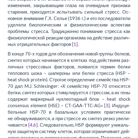
из­ме­не­ния, за­кры­ва­ю­щим гла­за на оче­вид­ные при­зна­ки
ста­ре­ния, при­хо­дит­ся ис­пы­ты­вать силь­ный стресс. Ос­
нов­ное вни­ма­ние Г.Х. Се­лье (1936 г.) и его по­сле­до­ва­те­ли
уде­ля­ли био­ло­ги­че­ским и фи­зио­ло­ги­че­ским ас­пек­там
пробле­мы стрес­са. Тра­ди­ци­он­но по­ни­ма­ние стрес­са как
фи­зио­ло­ги­че­ской ре­ак­ции ор­га­низ­ма на дей­ствие раз­лич­
ных от­ри­ца­тель­ных фак­то­ров
[1]
.
В кон­це 70-х го­дов для обозна­че­ния но­вой груп­пы бел­ков,
син­тез ко­то­рых на­чи­на­ет­ся в клет­ках под дей­ствием раз­
лич­ных стрес­со­вых фак­то­ров, по­явил­ся тер­мин бел­ки
теп­ло­во­го шо­ка – ша­пе­ро­ны или бел­ки стрес­са (HSP –
heat shock protein). Стро­гое опре­де­ле­ние се­мейства HSP-
70 дал M.J. Schlesinger: «К се­мейству HSP-70 от­но­сят­ся
бел­ки, син­тез ко­то­рых сти­му­ли­ру­ет­ся стрес­сом, а их ге­ны
со­дер­жат мар­кер­ный ну­клео­тид­ный блок – heat shock
consensus element (HSE) – CT-GAA-TTC-AG»
[3]
. Ин­ду­ци­
бель­ные HSP-70 в ба­заль­ных усло­ви­ях прак­ти­че­ски
не об­на­ру­жи­ва­ют­ся, а при стрес­се их син­тез рез­ко уве­ли­
чи­ва­ет­ся
[4,6]
. Сле­до­ва­тель­но, HSP фор­ми­ру­ют уни­каль­
ную за­щит­ную си­сте­му кле­ток, ко­то­рая огра­ни­чи­ва­ет дей­
ствие раз­лич­ных по­вре­жда­ю­щих фак­то­ров. По­ла­га­ют, что