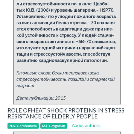
ли стрес­со­устой­чи­во­сти по шка­ле Щер­ба­
тых Ю.В. (2006) и уро­вень ша­пе­ро­на – HSP70.
Уста­нов­ле­но, что у лю­дей по­жило­го воз­рас­та
за счет ак­ти­ва­ции бел­ка стрес­са – 70 сохра­ня­
ет­ся способ­ность к адап­та­ции да­же при низ­
кой устой­чи­во­сти к стрес­су. У лю­дей стар­че­
ско­го воз­рас­та ак­тив­ность HSB-70 сни­жа­ет­ся,
что слу­жит од­ной из при­чин на­ру­ше­ний адап­
та­ции и стрес­со­устой­чи­во­сти, способ­ствуя
раз­ви­тию кар­дио­вас­ку­ляр­ной па­то­ло­гии.
Ключевые слова:
белки теплового шока,
стрессоустойчивость, пожилой и старческий
возраст
Дата публикации:
2015
ROLE OFHEAT SHOCK PROTEINS IN STRESS
RESISTANCE OF ELDERLY PEOPLE
About authors
N.K. Gorshunova
M.F. Grygorian