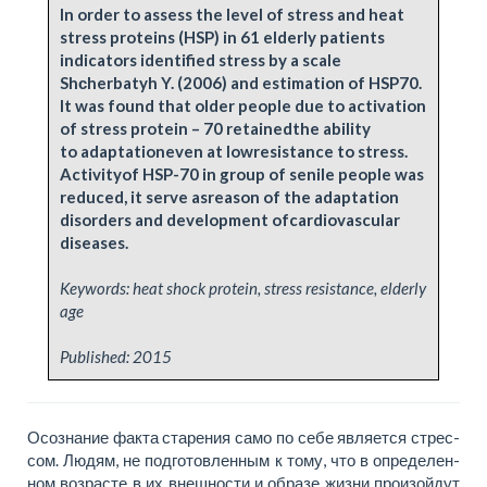
In order to assess the level of stress and heat
stress proteins (HSP) in 61 elderly patients
indicators identified stress by a scale
Shсherbatyh Y. (2006) and estimation of HSP70.
It was found that older people due to activation
of stress protein – 70 retainedthe ability
to adaptationeven at lowresistance to stress.
Activityof HSP-70 in group of senile people was
reduced, it serve asreason of the adaptation
disorders and development ofcardiovascular
diseases.
Keywords: heat shock protein, stress resistance, elderly
age
Published:
2015
Осознание фак­та ста­ре­ния само по се­бе яв­ляет­ся стрес­
сом. Лю­дям, не под­го­тов­лен­ным к то­му, что в опре­де­лен­
ном воз­расте в их внеш­но­сти и об­ра­зе жиз­ни произой­дут