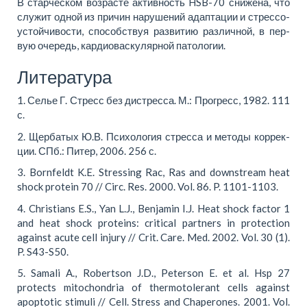
В стар­че­ском воз­расте ак­тив­ность HSB-70 сни­же­на, что
слу­жит од­ной из при­чин на­ру­ше­ний адап­та­ции и стрес­со­
устой­чи­во­сти, способ­ствуя раз­ви­тию раз­лич­ной, в пер­
вую оче­редь, кар­дио­вас­ку­ляр­ной па­то­ло­гии.
Литература
1. Се­лье Г. Стресс без дистрес­са. М.: Про­гресс, 1982. 111
с.
2. Щер­ба­тых Ю.В. Пси­хо­ло­гия стрес­са и ме­то­ды кор­рек­
ции. СПб.: Пи­тер, 2006. 256 с.
3. Bornfeldt K.E. Stressing Rac, Ras and downstream heat
shock protein 70 // Circ. Res. 2000. Vol. 86. P. 1101-1103.
4. Christians E.S., Yan L.J., Benjamin I.J. Heat shock factor 1
and heat shock proteins: critical partners in protection
against acute cell injury // Crit. Care. Med. 2002. Vol. 30 (1).
P. S43-S50.
5. Samali A., Robertson J.D., Peterson E. et al. Hsp 27
protects mitochondria of thermotolerant cells against
apoptotic stimuli // Cell. Stress and Chaperones. 2001. Vol.