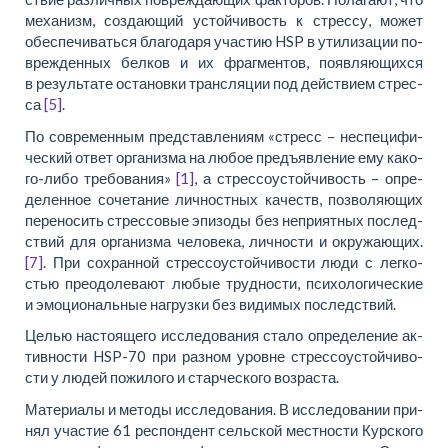
ме­ха­низм, со­зда­ю­щий устой­чи­вость к стрес­су, мо­жет
обес­пе­чи­вать­ся благо­да­ря уча­стию HSP в ути­ли­за­ции по­
вре­жден­ных бел­ков и их фраг­мен­тов, по­яв­ляю­щих­ся
в ре­зульта­те оста­нов­ки транс­ля­ции под дей­ствием стрес­
са
[5]
.
По совре­мен­ным пред­став­ле­ни­ям «стресс – не­спе­ци­фи­
че­ский от­вет ор­га­низ­ма на лю­бое предъ­яв­ле­ние ему ка­ко­
го-ли­бо тре­бо­ва­ния»
[1]
, а стрес­со­устой­чи­вость – опре­
де­лен­ное со­че­та­ние лич­ност­ных ка­честв, поз­во­ля­ю­щих
пере­но­сить стрес­со­вые эпи­зо­ды без не­при­ят­ных по­след­
ствий для ор­га­низ­ма че­ло­ве­ка, лич­но­сти и окру­жа­ю­щих.
[7]
. При сохран­ной стрес­со­устой­чи­во­сти лю­ди с лег­ко­
стью преодо­ле­ва­ют лю­бые труд­но­сти, пси­хо­ло­ги­че­ские
и эмо­ци­о­наль­ные на­груз­ки без ви­ди­мых по­след­ствий.
Це­лью на­сто­я­ще­го ис­сле­до­ва­ния ста­ло опре­де­ле­ние ак­
тив­но­сти HSP-70 при раз­ном уров­не стрес­со­устой­чи­во­
сти у лю­дей по­жило­го и стар­че­ско­го воз­рас­та.
Ма­те­ри­а­лы и ме­то­ды ис­сле­до­ва­ния. В ис­сле­до­ва­нии при­
нял уча­стие 61 ре­спон­дент сель­ской местно­сти Кур­ско­го