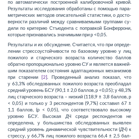
по ав­то­ма­ти­че­ски по­строен­ной ка­либ­ро­воч­ной кри­вой.
Ре­зульта­ты ис­сле­до­ва­ния об­ра­бо­та­ны с по­мо­щью па­ра­
мет­ри­че­ских ме­то­дов опи­са­тель­ной ста­ти­сти­ки, о до­сто­
вер­но­сти раз­ли­чий меж­ду срав­ни­ва­е­мы­ми груп­па­ми су­
ди­ли по кри­те­рию Стъ­ю­ден­та с по­прав­кой Бон­фер­ро­ни,
ко­то­рые при­зна­ва­лись зна­чи­мы­ми при p <0,05.
Ре­зульта­ты и их об­су­жде­ние. Счи­та­ет­ся, что при опре­де­
ле­нии стрес­со­устой­чи­во­сти по ба­зо­во­му уров­ню у лиц
по­жило­го и стар­че­ско­го воз­рас­та ко­ли­че­ство бал­лов
обрат­но про­пор­ци­о­наль­но уров­ню СУ и яв­ляет­ся важ­ней­
шим по­ка­за­телем со­сто­я­ния адап­та­ци­он­ных ме­ха­низмов
при ста­ре­нии
[2]
. Про­ве­ден­ный ана­лиз по­ка­зал, что
у 63,3% об­сле­до­ван­ных по­жило­го воз­рас­та преоб­ла­дал
сред­ний уро­вень БСУ (90,1 ± 2,0 бал­лов, p <0,05); у 48,3%
лиц стар­че­ско­го воз­рас­та – низкий (118,9 ± 3,8 бал­лов, p
< 0,05) и только у 3 ре­спон­дентов (9,7%) составил 67 ±
1,1 бал­лов, (p < 0,05), что соот­ветствовало высокому
уров­ню БСУ. Высокая ДЧ среди ре­спон­дентов не
определена, у большинства об­сле­до­ван­ных выявлен
сред­ний уро­вень ди­на­ми­че­ской чув­стви­тель­но­сти (ДЧ) к
стрес­су, у 66,7% лиц по­жило­го воз­рас­та 66,4 ± 2,5 бал­