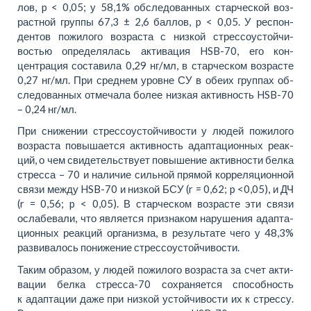
лов, p < 0,05; у 58,1% об­сле­до­ван­ных старческой воз­
растной груп­пы 67,3 ± 2,6 бал­лов, p < 0,05. У ре­спон­
дентов по­жило­го воз­рас­та с низ­кой стрес­со­устой­чи­
востью определялась активация HSB-70, его кон­
центрация составила 0,29 нг/мл, в стар­че­ском воз­расте
0,27 нг/мл. При среднем уров­не СУ в обеих группах об­
сле­до­ван­ных отмечала бо­лее низкая ак­тив­ность HSB-70
– 0,24 нг/мл.
При сни­же­нии стрес­со­устой­чи­во­сти у лю­дей по­жило­го
воз­рас­та по­вы­ша­ет­ся ак­тив­ность адап­та­ци­он­ных ре­ак­
ций, о чем сви­де­тель­ству­ет по­вы­ше­ние ак­тив­но­сти бел­ка
стрес­са – 70 и на­личие силь­ной пря­мой кор­ре­ля­ци­он­ной
свя­зи меж­ду HSB-70 и низ­кой БСУ (r = 0,62; p <0,05), и ДЧ
(r = 0,56; p < 0,05). В стар­че­ском воз­расте эти свя­зи
ослабевали, что яв­ляет­ся признаком нарушения адап­та­
ци­он­ных ре­ак­ций ор­га­низ­ма, в ре­зульта­те чего у 48,3%
развивалось понижение стрес­со­устой­чи­во­сти.
Та­ким об­разом, у лю­дей по­жило­го воз­рас­та за счет ак­ти­
ва­ции бел­ка стрес­са-70 сохра­ня­ет­ся способ­ность
к адап­та­ции да­же при низ­кой устой­чи­во­сти их к стрес­су.