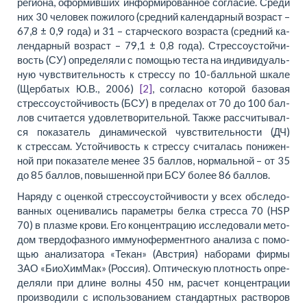
регио­на, офор­мив­ших ин­фор­миро­ван­ное со­гла­сие. Сре­ди
них 30 че­ло­век по­жило­го (сред­ний ка­лендар­ный воз­раст –
67,8 ± 0,9 го­да) и 31 – стар­че­ско­го воз­рас­та (сред­ний ка­
лендар­ный воз­раст – 79,1 ± 0,8 го­да). Стрессоустой­чи­
вость (СУ) опре­де­ля­ли с по­мо­щью те­ста на ин­ди­ви­ду­аль­
ную чув­стви­тель­ность к стрес­су по 10-балль­ной шка­ле
(Щер­ба­тых Ю.В., 2006)
[2]
, со­глас­но ко­то­рой ба­зо­вая
стрес­со­устой­чи­вость (БСУ) в пре­де­лах от 70 до 100 бал­
лов счи­та­ет­ся удовле­тво­ри­тель­ной. Так­же рас­счи­ты­вал­
ся по­ка­за­тель ди­на­ми­че­ской чув­стви­тель­но­сти (ДЧ)
к стрес­сам. Устой­чи­вость к стрес­су счи­та­лась по­ни­жен­
ной при по­ка­за­теле ме­нее 35 бал­лов, нор­маль­ной – от 35
до 85 бал­лов, по­вы­шен­ной при БСУ бо­лее 86 бал­лов.
На­ря­ду с оцен­кой стрес­со­устой­чи­во­сти у всех об­сле­до­
ван­ных оце­ни­ва­лись па­ра­мет­ры бел­ка стрес­са 70 (HSP
70) в плаз­ме кро­ви. Его кон­центрацию ис­сле­до­ва­ли ме­то­
дом твердо­фаз­но­го им­му­но­фер­мент­но­го ана­ли­за с по­мо­
щью ана­ли­затора «Те­кан» (Ав­стрия) на­бо­ра­ми фир­мы
ЗАО «Би­оХимМак» (Рос­сия). Опти­че­скую плот­ность опре­
де­ля­ли при дли­не вол­ны 450 нм, рас­чет кон­центрации
произ­во­ди­ли с ис­поль­зо­ва­ни­ем стан­дарт­ных раство­ров