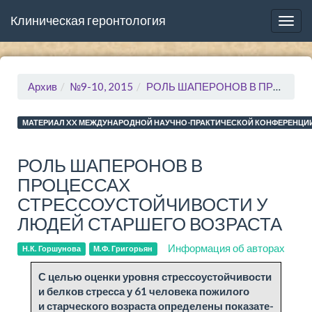
Клиническая геронтология
Togg
navig
Архив
№9-10, 2015
РОЛЬ ШАПЕРОНОВ В ПРОЦЕССАХ СТРЕССОУСТОЙЧИВОСТИ У ЛЮДЕЙ СТАРШЕГО ВОЗРАСТА
МАТЕРИАЛ XX МЕЖДУНАРОДНОЙ НАУЧНО-ПРАКТИЧЕСКОЙ КОНФЕРЕНЦИИ
РОЛЬ ШАПЕРОНОВ В
ПРОЦЕССАХ
СТРЕССОУСТОЙЧИВОСТИ У
ЛЮДЕЙ СТАРШЕГО ВОЗРАСТА
Информация об авторах
Н.К. Горшунова
М.Ф. Григорьян
С це­лью оцен­ки уров­ня стрес­со­устой­чи­во­сти
и бел­ков стрес­са у 61 че­ло­ве­ка по­жило­го
и стар­че­ско­го воз­рас­та опре­де­ле­ны по­ка­за­те­