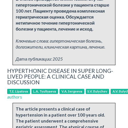
гипертонической болезни у пациента старше
100 лет. Пациенту проведена комплексная
гериатрическая оценка. Обсуждается
нетипичное течение гипертонической
болезни у пациента, лечение и исход.
Ключевые слова:
гипертоническая болезнь,
долгожители, клиническая картина, лечение.
Дата публикации:
2025
HYPERTHONIC DISEASE IN SUPER LONG-
LIVED PEOPLE: A CLINICAL CASE AND
DISCUSSION
T.E. Lipatova
L.A. Tyultyaeva
V.A. Sergeeva
S.V. Bulychev
A.V. Buly
authors
The article presents a clinical case of
hypertension in a patient over 100 years old.
The patient underwent a comprehensive
geriatric assessment. The atypical course of