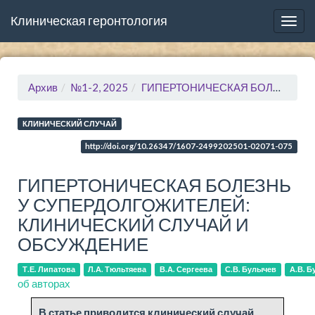
Клиническая геронтология
Togg
navig
Архив
№1-2, 2025
ГИПЕРТОНИЧЕСКАЯ БОЛЕЗНЬ У СУПЕРДОЛГОЖИТЕЛЕЙ: КЛИНИЧЕСКИЙ СЛУЧАЙ И ОБСУЖДЕНИЕ
КЛИНИЧЕСКИЙ СЛУЧАЙ
http://doi.org/10.26347/1607-2499202501-02071-075
ГИПЕРТОНИЧЕСКАЯ БОЛЕЗНЬ
У СУПЕРДОЛГОЖИТЕЛЕЙ:
КЛИНИЧЕСКИЙ СЛУЧАЙ И
ОБСУЖДЕНИЕ
Т.Е. Липатова
Л.А. Тюльтяева
В.А. Сергеева
С.В. Булычев
А.В. 
об авторах
В статье приводится клинический случай