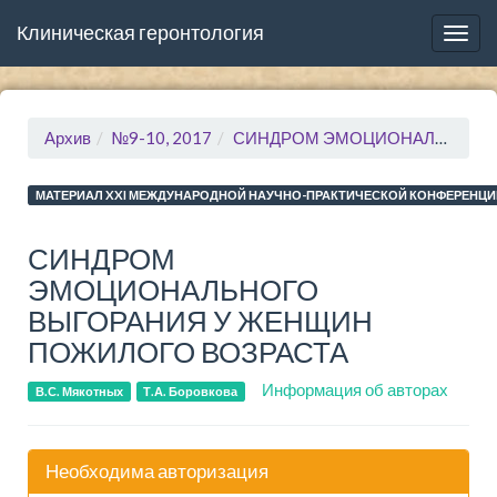
Клиническая геронтология
Togg
navig
Архив
№9-10, 2017
СИНДРОМ ЭМОЦИОНАЛЬНОГО ВЫГОРАНИЯ У ЖЕНЩИН ПОЖИЛОГО ВОЗРАСТА
МАТЕРИАЛ XXI МЕЖДУНАРОДНОЙ НАУЧНО-ПРАКТИЧЕСКОЙ КОНФЕРЕНЦИ
СИНДРОМ
ЭМОЦИОНАЛЬНОГО
ВЫГОРАНИЯ У ЖЕНЩИН
ПОЖИЛОГО ВОЗРАСТА
Информация об авторах
В.С. Мякотных
Т.А. Боровкова
Необходима авторизация