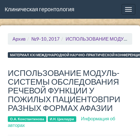
Клиническая геронтология
Togg
navig
Архив
№9-10, 2017
ИСПОЛЬЗОВАНИЕ МОДУЛЬ-СИСТЕМЫ ОБСЛЕДОВАНИЯ РЕЧЕВОЙ ФУНКЦИИ У ПОЖИЛЫХ ПАЦИЕНТОВПРИ РАЗНЫХ ФОРМАХ АФАЗИИ
МАТЕРИАЛ XXI МЕЖДУНАРОДНОЙ НАУЧНО-ПРАКТИЧЕСКОЙ КОНФЕРЕНЦИ
ИСПОЛЬЗОВАНИЕ МОДУЛЬ-
СИСТЕМЫ ОБСЛЕДОВАНИЯ
РЕЧЕВОЙ ФУНКЦИИ У
ПОЖИЛЫХ ПАЦИЕНТОВПРИ
РАЗНЫХ ФОРМАХ АФАЗИИ
Информация об
О.А. Константинова
И.Н. Циклаури
авторах