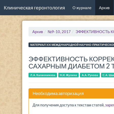
Клиническая геронтология
(current)
О журнале
Архив
Архив
№9-10, 2017
ЭФФЕКТИВНОСТЬ К
МАТЕРИАЛ XXI МЕЖДУНАРОДНОЙ НАУЧНО-ПРАКТИЧЕСКО
ЭФФЕКТИВНОСТЬ КОРРЕ
САХАРНЫМ ДИАБЕТОМ 2 
Л.А. Калинникова
Н.И. Жулина
А.А. Рунова
С.А. Ша
Необходима авторизация
Для получения доступа к текстам статей,
заре