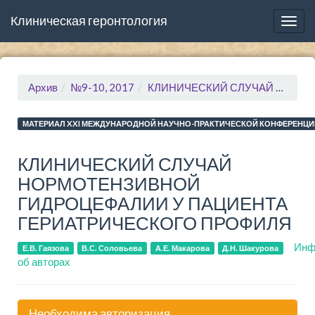
Клиническая геронтология
Togg
navig
Архив
№9-10, 2017
КЛИНИЧЕСКИЙ СЛУЧАЙ НОРМОТЕНЗИВНОЙ ГИДРОЦЕФАЛИИ У ПАЦИЕНТА ГЕРИАТРИЧЕСКОГО ПРОФИЛЯ
МАТЕРИАЛ XXI МЕЖДУНАРОДНОЙ НАУЧНО-ПРАКТИЧЕСКОЙ КОНФЕРЕНЦИ
КЛИНИЧЕСКИЙ СЛУЧАЙ
НОРМОТЕНЗИВНОЙ
ГИДРОЦЕФАЛИИ У ПАЦИЕНТА
ГЕРИАТРИЧЕСКОГО ПРОФИЛЯ
Инф
Е.В. Гаязова
В.С. Соловьева
А.Е. Макарова
Д.Н. Шакурова
об авторах
Необходима авторизация