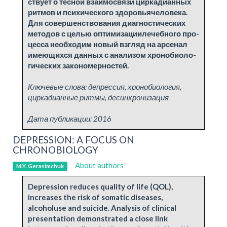
ству­ет о тес­ной вза­и­мо­свя­зи цир­ка­диан­ных
рит­мов и пси­хи­че­ско­го здо­ро­вья­че­ло­ве­ка.
Для со­вер­шен­ство­ва­ния диа­гно­сти­че­ских
ме­то­дов с це­лью оп­ти­миза­ци­и­ле­чеб­но­го про­
цес­са необ­хо­дим но­вый вз­гляд на ар­се­нал
име­ю­щих­ся дан­ных с ана­ли­зом хро­но­био­ло­
ги­че­ских за­ко­но­мер­но­стей.
Ключевые слова:
депрессия, хронобиология,
циркадианные ритмы, десинхронизация
Дата публикации:
2016
DEPRESSION: A FOCUS ON
CHRONOBIOLOGY
About authors
M.Y. Gerasimchuk
Depression reduces quality of life (QOL),
increases the risk of somatic diseases,
alcoholuse and suicide. Analysis of clinical
presentation demonstrated a close link