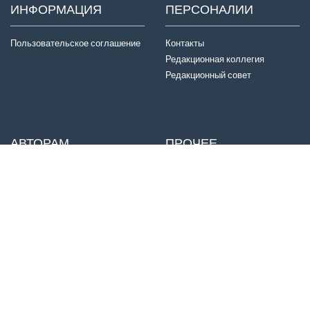
ИНФОРМАЦИЯ
ПЕРСОНАЛИИ
Пользовательское соглашение
Контакты
Редакционная коллегия
Редакционный совет
АВТОРАМ
ПРОЧЕЕ
Отправка статей
Издатель
Правила для авторов
Договор оферты
Авторские права
История журнала
Критерии авторства
Конфиденциальность
Приватность
© ООО «МТП НЬЮДИАМЕД», 2022