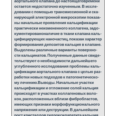
аор­таль­но­го клапа­на до на­сто­я­ще­говре­ме­ни
оста­ет­ся недо­ста­точ­но изу­чен­ным. В ис­сле­
до­ва­нии с по­мо­щью транс­мис­сион­ной и ска­
ни­ру­ю­щей элек­трон­ной ми­кро­ско­пии по­ка­за­
ны на­чаль­ные про­яв­ле­ния каль­ци­фи­ка­ции
прак­ти­че­ски неиз­ме­нен­но­го кол­ла­ге­на, за­до­
ку­мен­ти­ро­ва­но­на­личие в тка­ни клапа­на каль­
ци­фи­ци­ру­ю­щих на­но­ча­стиц, по­ка­зан ха­рак­тер
фор­миро­ва­ния де­по­зи­тов каль­ция в клапа­не.
Вы­де­ле­ны раз­лич­ные ва­ри­ан­ты по­верх­но­
сти каль­ци­на­тов. По­лу­чен­ные дан­ные сви­де­
тель­ству­ют о необ­хо­ди­мо­сти даль­ней­ше­го
углуб­лен­но­го ис­сле­до­ва­ния пробле­мы каль­
ци­фи­ка­ции аор­таль­но­го клапа­на с це­лью раз­
ра­ботки но­вых под­хо­дов к па­то­ге­не­ти­че­ско­
му ле­че­нию.Вы­во­ды. На­чаль­ные участки
каль­ци­фи­ка­ции и от­ло­же­ние со­лей каль­ция
проис­хо­дят в участках кол­ла­гено­вых во­ло­
кон, рас­по­ло­жен­ных вбли­зи фи­бробла­стов,
име­ю­щих при­зна­ки мор­фо­функ­ци­о­наль­но­го
напря­же­ния или де­струк­ции. В даль­ней­шем
рост кри­стал­лов гид­рок­си­лапа­ти­та каль­ция