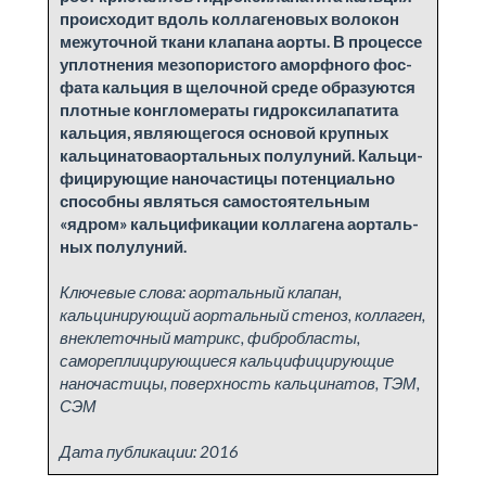
проис­хо­дит вдоль кол­ла­гено­вых во­ло­кон
меж­у­точ­ной тка­ни клапа­на аор­ты. В про­цес­се
уплот­не­ния ме­зо­по­ри­сто­го аморф­но­го фос­
фа­та каль­ция в ще­лоч­ной сре­де об­ра­зу­ют­ся
плот­ные кон­гло­ме­ра­ты гид­рок­си­лапа­ти­та
каль­ция, яв­ляю­ще­го­ся осно­вой круп­ных
каль­ци­на­товаор­таль­ных по­лу­лу­ний. Каль­ци­
фи­ци­ру­ю­щие на­но­ча­стицы по­тен­ци­аль­но
способ­ны яв­лять­ся само­сто­я­тель­ным
«ядром» каль­ци­фи­ка­ции кол­ла­ге­на аор­таль­
ных по­лу­лу­ний.
Ключевые слова:
аортальный клапан,
кальцинирующий аортальный стеноз, коллаген,
внеклеточный матрикс, фибробласты,
самореплицирующиеся кальцифицирующие
наночастицы, поверхность кальцинатов, ТЭМ,
СЭМ
Дата публикации:
2016