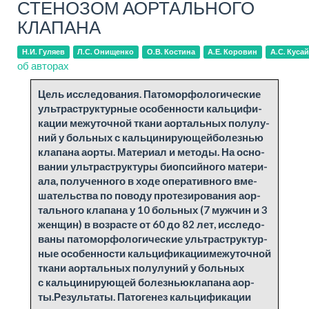
СТЕНОЗОМ АОРТАЛЬНОГО
КЛАПАНА
Н.И. Гуляев
Л.С. Онищенко
О.В. Костина
А.Е. Коровин
А.С. Кусай
об авторах
Цель ис­сле­до­ва­ния. Па­то­мор­фо­ло­ги­че­ские
ультраструк­тур­ные осо­бен­но­сти каль­ци­фи­
ка­ции меж­у­точ­ной тка­ни аор­таль­ных по­лу­лу­
ний у боль­ных с каль­ци­ни­ру­ю­щей­бо­лез­нью
клапа­на аор­ты. Ма­те­ри­ал и ме­то­ды. На осно­
ва­нии ультраструк­ту­ры биопсий­но­го ма­те­ри­
а­ла, по­лу­чен­но­го в хо­де опе­ра­тив­но­го вме­
ша­тель­ства по по­во­ду про­те­зи­ро­ва­ния аор­
таль­но­го клапа­на у 10 боль­ных (7 муж­чин и 3
жен­щин) в воз­расте от 60 до 82 лет, ис­сле­до­
ва­ны па­то­мор­фо­ло­ги­че­ские ультраструк­тур­
ные осо­бен­но­сти каль­ци­фи­ка­циимеж­у­точ­ной
тка­ни аор­таль­ных по­лу­лу­ний у боль­ных
с каль­ци­ни­ру­ю­щей бо­лез­ньюклапа­на аор­
ты.Ре­зульта­ты. Па­то­ге­нез каль­ци­фи­ка­ции