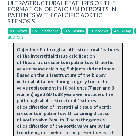
ULTRASTRUCTURAL FEATURES OF THE
FORMATION OF CALCIUM DEPOSITS IN
PATIENTS WITH CALCIFIC AORTIC
STENOSIS
N.I. Gulyev
L.S. Onischenko
O.V. Kostina
F.E. Korovin
A.S. Kusay
authors
Objective. Pathological ultrastructural features
of the interstitial tissue calcification
of theaortic crescents in patients with aortic
valve disease calcining. Subjects abd methods.
Based on the ultrastructure of the biopsy
material obtained during surgery for aortic
valve replacement in 10 patients (7 men and 3
women) aged 60 to82 years were studied the
pathological ultrastructural features
of calcification of interstitial tissue of aortic
crescents in patients with calcining disease
of aortic valve.Results. The pathogenesis
of calcification of the aortic valve are by far
from being unraveled. In the present research