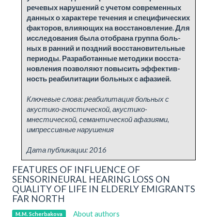
ре­че­вых на­ру­ше­ний с уче­том совре­мен­ных
дан­ных о ха­рак­тере тече­ния и спе­ци­фи­че­ских
фак­то­ров, влия­ю­щих на восста­нов­ле­ние. Для
ис­сле­до­ва­ния бы­ла ото­бра­на груп­па боль­
ных в ран­ний и поздний восста­но­ви­тель­ные
пе­ри­о­ды. Раз­ра­бо­тан­ные ме­то­ди­ки восста­
нов­ле­ния поз­во­ля­ют по­вы­сить эф­фек­тив­
ность ре­а­би­ли­та­ции боль­ных с афа­зи­ей.
Ключевые слова:
реабилитация больных с
акустико-гностической, акустико-
мнестической, семантической афазиями,
импрессивные нарушения
Дата публикации:
2016
FEATURES OF INFLUENCE OF
SENSORINEURAL HEARING LOSS ON
QUALITY OF LIFE IN ELDERLY EMIGRANTS
FAR NORTH
About authors
M.M. Scherbakova