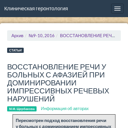
Клиническая геронтология
Togg
navig
Архив
№9-10, 2016
ВОССТАНОВЛЕНИЕ РЕЧИ У БОЛЬНЫХ С АФАЗИЕЙ ПРИ ДОМИНИРОВАНИИ ИМПРЕССИВНЫХ РЕЧЕВЫХ НАРУШЕНИЙ
СТАТЬИ
ВОССТАНОВЛЕНИЕ РЕЧИ У
БОЛЬНЫХ С АФАЗИЕЙ ПРИ
ДОМИНИРОВАНИИ
ИМПРЕССИВНЫХ РЕЧЕВЫХ
НАРУШЕНИЙ
Информация об авторах
М.М. Щербакова
Пе­ре­смот­рен под­ход восста­нов­ле­ния ре­чи
у боль­ных с до­ми­ни­ро­ва­ни­ем им­прес­сив­ных