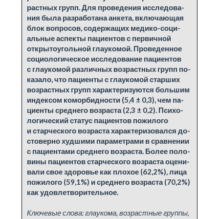
раст­ных групп. Для про­ве­де­ния ис­сле­до­ва­
ния бы­ла раз­ра­бо­та­на анке­та, вклю­ча­ю­щая
блок во­про­сов, со­дер­жа­щих ме­ди­ко-со­ци­
аль­ные ас­пек­ты па­ци­ен­тов с пер­вич­ной
откры­то­уголь­ной глау­ко­мой. Про­ве­ден­ное
со­ци­о­ло­ги­че­ское ис­сле­до­ва­ние па­ци­ен­тов
с глау­ко­мой раз­лич­ных воз­раст­ных групп по­
ка­за­ло, что па­ци­ен­ты с глау­ко­мой стар­ших
воз­раст­ных групп ха­рак­те­ри­зу­ют­ся большим
ин­дек­сом ко­морбид­но­сти (5,4 ± 0,3), чем па­
ци­ен­ты сред­не­го воз­рас­та (2,3 ± 0,2). Пси­хо­
ло­ги­че­ский ста­тус па­ци­ен­тов по­жило­го
и стар­че­ско­го воз­рас­та ха­рак­те­ри­зо­вал­ся до­
сто­вер­но худ­ши­ми па­ра­мет­ра­ми в срав­не­нии
с па­ци­ен­та­ми сред­не­го воз­рас­та. Бо­лее по­ло­
ви­ны па­ци­ен­тов стар­че­ско­го воз­рас­та оце­ни­
ва­ли свое здо­ро­вье как пло­хое (62,2%), ли­ца
по­жило­го (59,1%) и сред­не­го воз­рас­та (70,2%)
как удовле­тво­ри­тель­ное.
Ключевые слова:
глаукома, возрастные группы,