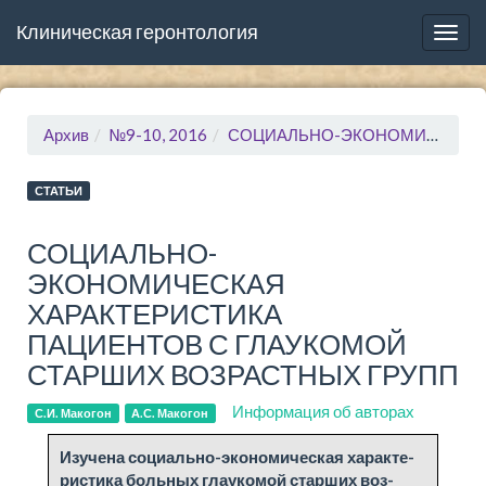
Клиническая геронтология
Togg
navig
Архив
№9-10, 2016
СОЦИАЛЬНО-ЭКОНОМИЧЕСКАЯ ХАРАКТЕРИСТИКА ПАЦИЕНТОВ С ГЛАУКОМОЙ СТАРШИХ ВОЗРАСТНЫХ ГРУПП
СТАТЬИ
СОЦИАЛЬНО-
ЭКОНОМИЧЕСКАЯ
ХАРАКТЕРИСТИКА
ПАЦИЕНТОВ С ГЛАУКОМОЙ
СТАРШИХ ВОЗРАСТНЫХ ГРУПП
Информация об авторах
С.И. Макогон
А.С. Макогон
Изу­че­на со­ци­аль­но-эко­но­ми­че­ская ха­рак­те­
ри­сти­ка боль­ных глау­ко­мой стар­ших воз­