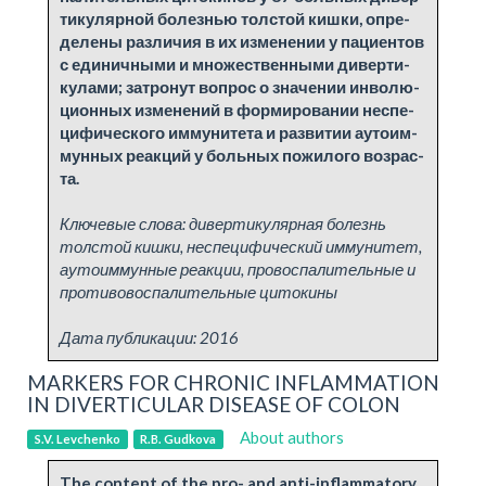
ти­ку­ляр­ной бо­лез­нью тол­стой киш­ки, опре­
де­ле­ны раз­личия в их из­ме­не­нии у па­ци­ен­тов
с еди­нич­ны­ми и мно­же­ствен­ны­ми ди­вер­ти­
ку­ла­ми; за­тро­нут во­прос о зна­че­нии ин­во­лю­
ци­он­ных из­ме­не­ний в фор­миро­ва­нии не­спе­
ци­фи­че­ско­го им­му­ни­те­та и раз­ви­тии ауто­им­
мун­ных ре­ак­ций у боль­ных по­жило­го воз­рас­
та.
Ключевые слова:
дивертикулярная болезнь
толстой кишки, неспецифический иммунитет,
аутоиммунные реакции, провоспалительные и
противовоспалительные цитокины
Дата публикации:
2016
MARKERS FOR CHRONIC INFLAMMATION
IN DIVERTICULAR DISEASE OF COLON
About authors
S.V. Levchenko
R.B. Gudkova
The content of the pro- and anti-inflammatory