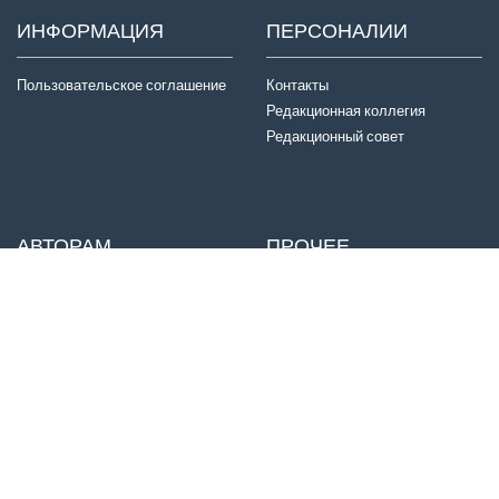
ИНФОРМАЦИЯ
ПЕРСОНАЛИИ
Пользовательское соглашение
Контакты
Редакционная коллегия
Редакционный совет
АВТОРАМ
ПРОЧЕЕ
Отправка статей
Издатель
Правила для авторов
Договор оферты
Авторские права
История журнала
Критерии авторства
Конфиденциальность
Приватность
© ООО «МТП НЬЮДИАМЕД», 2022