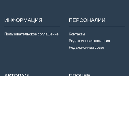
ИНФОРМАЦИЯ
ПЕРСОНАЛИИ
Пользовательское соглашение
Контакты
Редакционная коллегия
Редакционный совет
АВТОРАМ
ПРОЧЕЕ
Отправка статей
Издатель
Правила для авторов
Договор оферты
Авторские права
История журнала
Критерии авторства
Конфиденциальность
Приватность