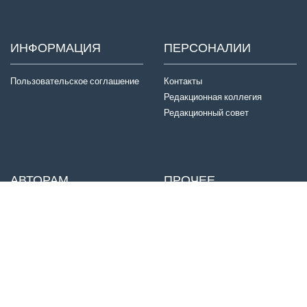
ИНФОРМАЦИЯ
ПЕРСОНАЛИИ
Пользовательское соглашение
Контакты
Редакционная коллегия
Редакционный совет
АВТОРАМ
ПРОЧЕЕ
Отправка статей
Издатель
Правила для авторов
Договор оферты
Авторские права
История журнала
Критерии авторства
Конфиденциальность
Приватность